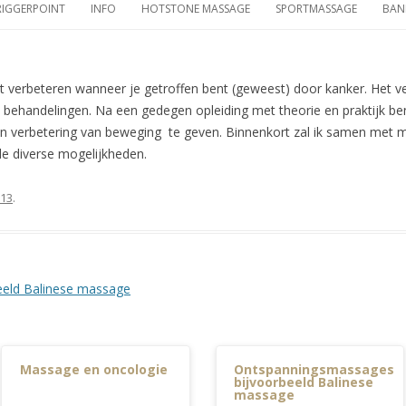
RIGGERPOINT
INFO
HOTSTONE MASSAGE
SPORTMASSAGE
BAN
 verbeteren wanneer je getroffen bent (geweest) door kanker. Het v
 behandelingen. Na een gedegen opleiding met theorie en praktijk ben 
 verbetering van beweging te geven. Binnenkort zal ik samen met m
de diverse mogelijkheden.
013
.
eld Balinese massage
Massage en oncologie
Ontspanningsmassages
bijvoorbeeld Balinese
massage