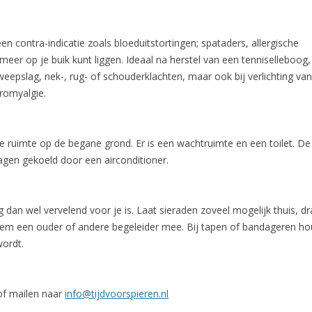
 een contra-indicatie zoals bloeduitstortingen; spataders, allergische
meer op je buik kunt liggen. Ideaal na herstel van een tenniselleboog,
eepslag, nek-, rug- of schouderklachten, maar ook bij verlichting van
romyalgie.
e ruimte op de begane grond. Er is een wachtruimte en een toilet. 
gen gekoeld door een airconditioner.
g dan wel vervelend voor je is. Laat sieraden zoveel mogelijk thuis, 
neem een ouder of andere begeleider mee. Bij tapen of bandageren h
wordt.
of mailen naar
info@tijdvoorspieren.nl