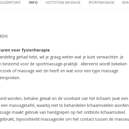
RIGGERPOINT
INFO
HOTSTONE MASSAGE
SPORTMASSAGE
BA
EREN
uren voor fysiotherapie
ndeling gehad hebt, wil je graag weten wat je kunt verwachten. Je
n bestemd voor de sportmassage-praktijk . Allereerst wordt bekeken
erzoek of massage wel zin heeft en wat voor een type massage
 besproken.
erd worden, behalve gelaat en de voorkant van het lichaam (wat een
bij een massagetafel, waarbij niet te behandelen lichaamsdelen worden
sage maakt gebruik van handgrepen op het ontblote lichaamsdeel.
gebruikt, bijvoorbeeld massageolie om het contact tussen de masseu