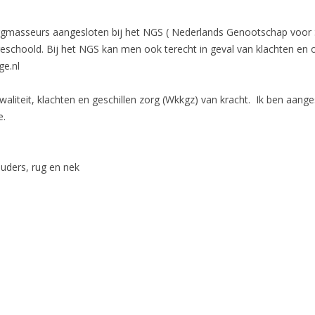
orgmasseurs aangesloten bij het NGS ( Nederlands Genootschap voo
geschoold. Bij het NGS kan men ook terecht in geval van klachten en 
e.nl
waliteit, klachten en geschillen zorg (Wkkgz) van kracht. Ik ben aange
e.
ouders, rug en nek