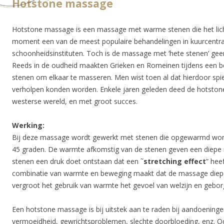
Hotstone massage
Hotstone massage is een massage met warme stenen die het lich
moment een van de meest populaire behandelingen in kuurcentra
schoonheidsinstituten. Toch is de massage met ‘hete stenen’ geen
Reeds in de oudheid maakten Grieken en Romeinen tijdens een be
stenen om elkaar te masseren. Men wist toen al dat hierdoor sp
verholpen konden worden. Enkele jaren geleden deed de hotstone
westerse wereld, en met groot succes.
Werking:
Bij deze massage wordt gewerkt met stenen die opgewarmd wor
45 graden. De warmte afkomstig van de stenen geven een diepe re
stenen een druk doet ontstaan dat een ˜
stretching effect
” hee
combinatie van warmte en beweging maakt dat de massage
diep
vergroot het gebruik van warmte het gevoel van welzijn en gebor
Een hotstone massage is bij uitstek aan te raden bij aandoening
vermoeidheid, gewrichtsproblemen, slechte doorbloeding, enz. Oo